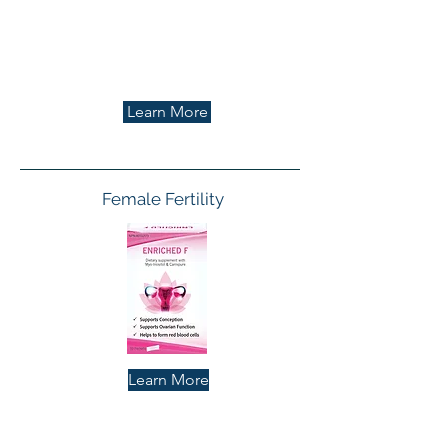
Learn More
Female Fertility
Learn More
Soins de
À propos
Gynecology
Aide au